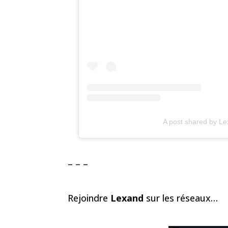
A post shared by L
– – –
Rejoindre
Lexand
sur les réseaux…