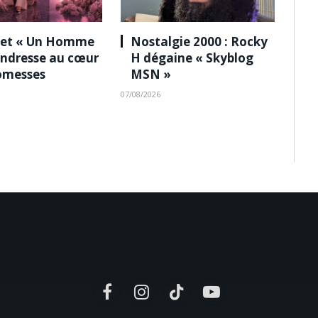
 et « Un Homme
Nostalgie 2000 : Rocky
tendresse au cœur
H dégaine « Skyblog
omesses
MSN »
07/08/2026
Facebook
Instagram
TikTok
YouTube