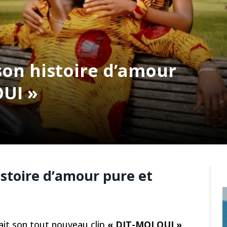
son histoire d’amour
OUI »
stoire d’amour pure et
ait son tout nouveau clip
« DIT-MOI OUI »
,