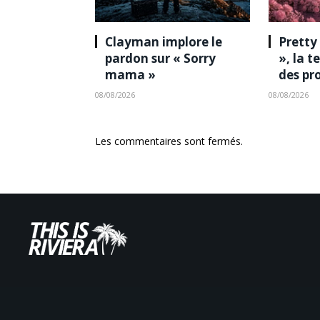
Clayman implore le
Pretty
pardon sur « Sorry
», la 
mama »
des pr
08/08/2026
08/08/2026
Les commentaires sont fermés.