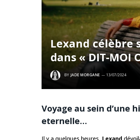
Lexand célèbre 
dans « DIT-MOI 
BY
JADE MORGANE
13/07/2024
Voyage au sein d’une hi
eternelle…
Il y a quelques heures,
Lexand
dévoil