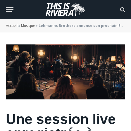
sublime live
BY
JADE MORGANE BLOGGER
17/09/2022
Accueil
»
Musique
»
Lehmanns Brothers annonce son prochain EP avec un sublime live
Une session live