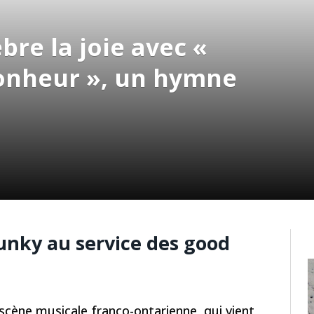
bre la joie avec «
onheur », un hymne
funky
au service des good
a scène musicale franco-ontarienne, qui vient