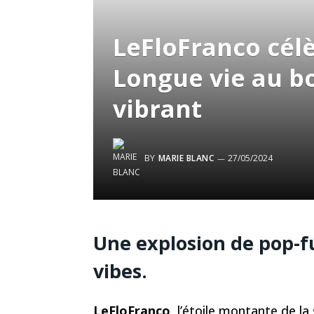
LeFloFranco célè
Longue vie au b
vibrant
BY
MARIE BLANC
27/05/2024
Une explosion de pop-
vibes.
LeFloFranco
, l’étoile montante de l