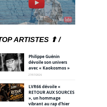
TOP ARTISTES ⬆ /
Philippe Guénin
dévoile son univers
avec « Kaokosmos »
27/07/2026
LVR66 dévoile «
RETOUR AUX SOURCES
», un hommage
vibrant au rap d’hier