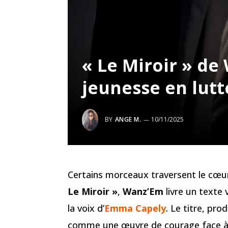
« Le Miroir » de
jeunesse en lutt
BY
ANGE M.
10/11/2025
Certains morceaux traversent le cœur
Le Miroir »
,
Wanz’Em
livre un texte
la voix d’
Emma Capely
. Le titre, pro
comme une œuvre de courage face à l’