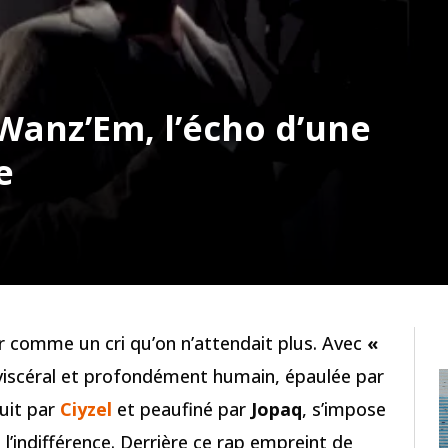
 Wanz’Em, l’écho d’une
e
 comme un cri qu’on n’attendait plus. Avec
«
 viscéral et profondément humain, épaulée par
duit par
Ciyzel
et peaufiné par
Jopaq
, s’impose
indifférence. Derrière ce rap empreint de