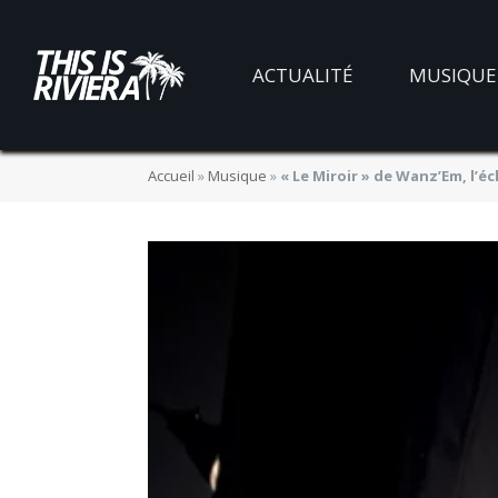
ACTUALITÉ
MUSIQUE
Accueil
»
Musique
»
« Le Miroir » de Wanz’Em, l’é