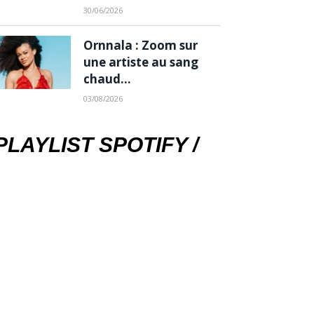
30/06/2026
Ornnala : Zoom sur
une artiste au sang
chaud…
03/08/2026
PLAYLIST SPOTIFY /