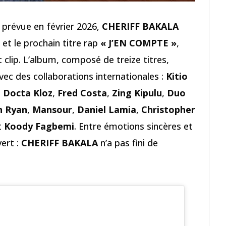
, prévue en février 2026,
CHERIFF BAKALA
et le prochain titre rap
« J’EN COMPTE »
,
 clip. L’album, composé de treize titres,
vec des collaborations internationales :
Kitio
,
Docta Kloz
,
Fred Costa
,
Zing Kipulu
,
Duo
n Ryan
,
Mansour
,
Daniel Lamia
,
Christopher
t
Koody Fagbemi
. Entre émotions sincères et
vert :
CHERIFF BAKALA
n’a pas fini de