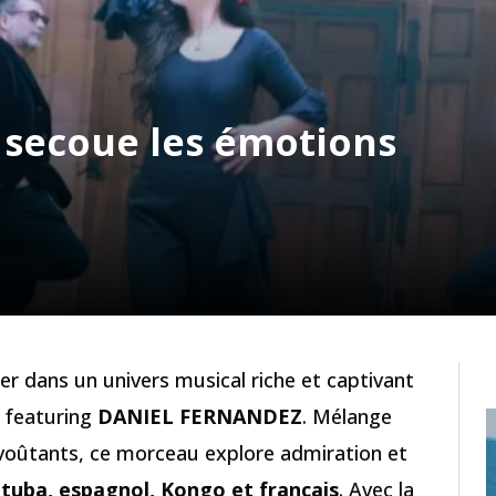
secoue les émotions
er dans un univers musical riche et captivant
 featuring
DANIEL FERNANDEZ
. Mélange
nvoûtants, ce morceau explore admiration et
ituba, espagnol, Kongo et français
. Avec la