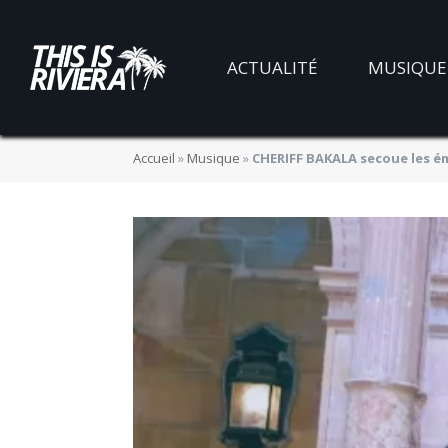
ACTUALITÉ
MUSIQUE
Accueil
»
Musique
»
CHERIFF BAKALA secoue les é