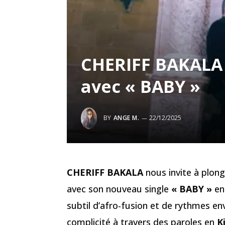
CHERIFF BAKALA 
avec « BABY »
BY
ANGE M.
22/12/2025
CHERIFF BAKALA
nous invite à plong
avec son nouveau single
« BABY »
en
subtil d’afro-fusion et de rythmes e
complicité à travers des paroles en
K