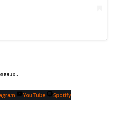
réseaux…
tagram
YouTube
Spotify