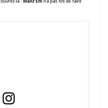
couvrez-la :
Wanz’Em
n’a pas fini de faire