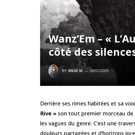
Wanz’Em – « L’Aut
côté des silence
BY
ANGE M.
28/07/2025
Derrière ses rimes habitées et sa voi
Rive »
son tout premier morceau de rap
les vagues du genre. C’est une travers
douleurs partagées et d’horizons ince