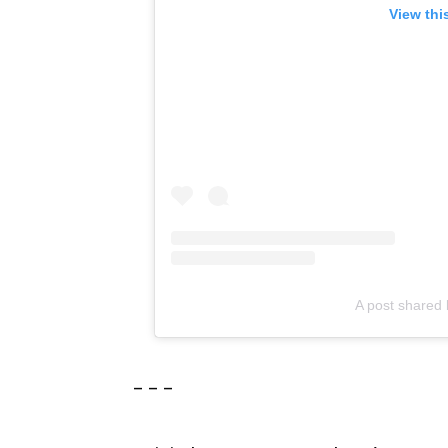
View thi
A post share
– – –