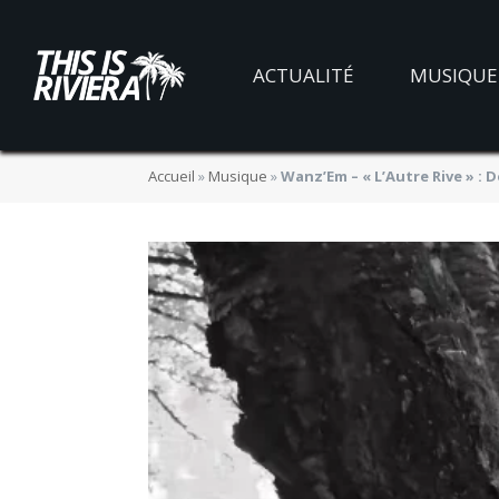
ACTUALITÉ
MUSIQUE
Accueil
»
Musique
»
Wanz’Em – « L’Autre Rive » : D