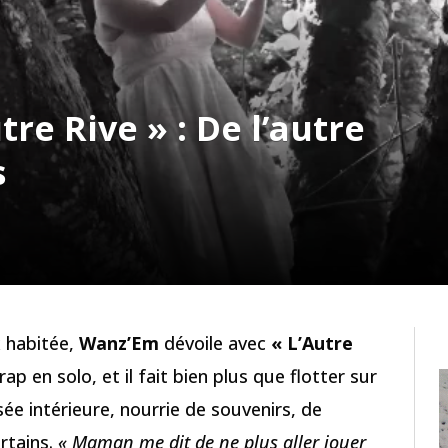
re Rive » : De l’autre
s
x habitée,
Wanz’Em
dévoile avec
« L’Autre
 en solo, et il fait bien plus que flotter sur
ée intérieure, nourrie de souvenirs, de
rtains.
« Maman me dit de ne plus aller jouer