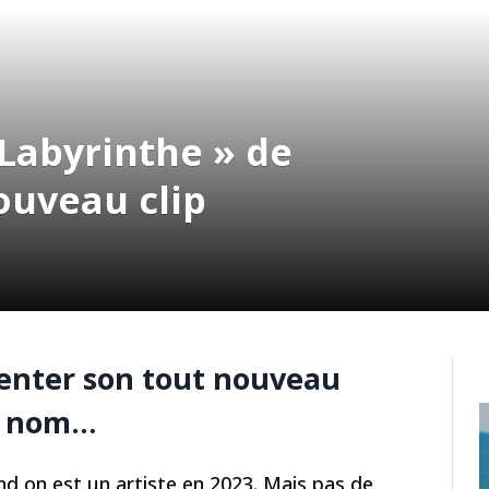
 Labyrinthe » de
ouveau clip
senter son tout nouveau
e nom…
nd on est un artiste en 2023. Mais pas de