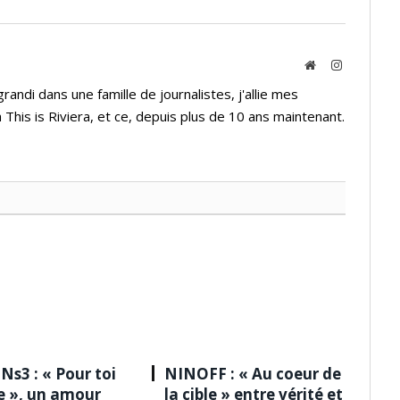
Website
Instagram
andi dans une famille de journalistes, j'allie mes
 This is Riviera, et ce, depuis plus de 10 ans maintenant.
Ns3 : « Pour toi
NINOFF : « Au coeur de
le », un amour
la cible » entre vérité et