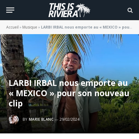
Accueil
»
Musique
»
LARBI IRBAL nous emporte au « MEXICO » pour son nouveau clip
LARBI IRBAL nous emporte au
« MEXICO » pour son nouveau
clip
BY
MARIE BLANC
29/02/2024