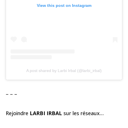
View this post on Instagram
A post shared by Larbi Irbal (@larbi_irbal)
– – –
Rejoindre
LARBI IRBAL
sur les réseaux…