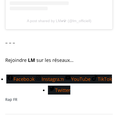
A post shared by LM♠️💎 (@lm_officiell)
– – –
Rejoindre
LM
sur les réseaux…
Facebook
Instagram
YouTube
TikTok
Twitter
Rap FR