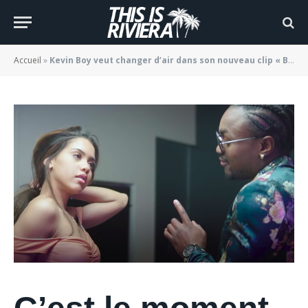
Bye »
BY
JADE MORGANE BLOGGER
17/02/2021
Accueil
»
Kevin Boy veut changer d’air dans son nouveau clip « Bye Bye »