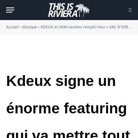
»
BY
JADE MORGANE BLOGGER
08/10/2022
Accueil
»
Musique
»
KDEUX et SDM veulent remplir leur « SAC D’O$EILLE »
Kdeux signe un
énorme featuring
qui va mettre tout