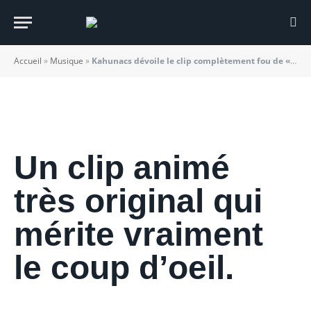
chose »
BY
JADE MORGANE BLOGGER
27/02/2021
Accueil
»
Musique
»
Kahunacs dévoile le clip complètement fou de « Pensées d’un pas grand chose »
Un clip animé
très original qui
mérite vraiment
le coup d’oeil.