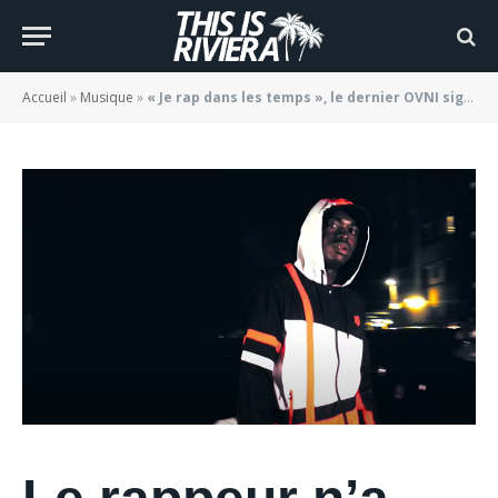
dernier OVNI signé Lasseu
BY
JADE MORGANE BLOGGER
24/03/2021
Accueil
»
Musique
»
« Je rap dans les temps », le dernier OVNI signé Lasseu