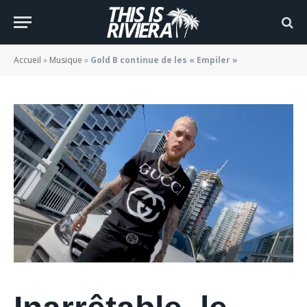
« Empiler »
BY
JADE MORGANE BLOGGER
23/07/2021
Accueil
»
Musique
»
Gold B continue de les « Empiler »