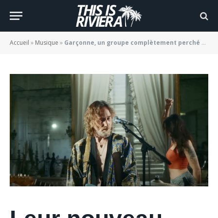
tellement stylé
BY
JADE MORGANE BLOGGER
23/04/2022
Accueil
»
Musique
»
Garçonne, un groupe complètement perché mais tellement stylé