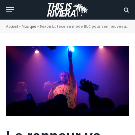
« J’m’en fous de tout »
BY
JADE MORGANE BLOGGER
09/08/2022
Accueil
»
Musique
»
Foxon Lutèce en mode BLC pour son nouveau clip « J’m’en fous de tout »