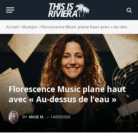
Accueil
»
Musique
»
Florescence Music plane haut avec « Au-dessus de l’eau »
Florescence Music plane haut
avec « Au-dessus de l’eau »
BY
ANGE M.
14/03/2026