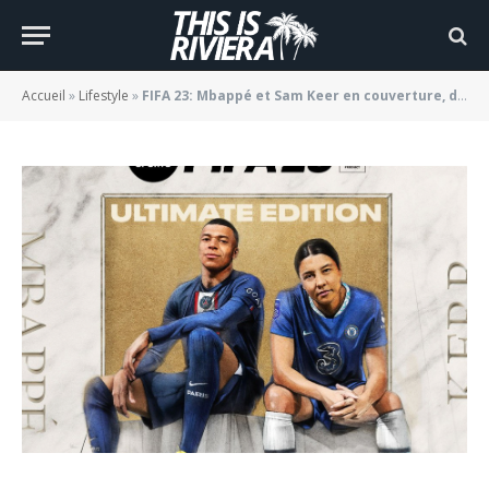
en couverture, du jamais vu !
BY
JADE MORGANE BLOGGER
20/07/2022
Accueil
»
Lifestyle
»
FIFA 23: Mbappé et Sam Keer en couverture, du jamais vu !