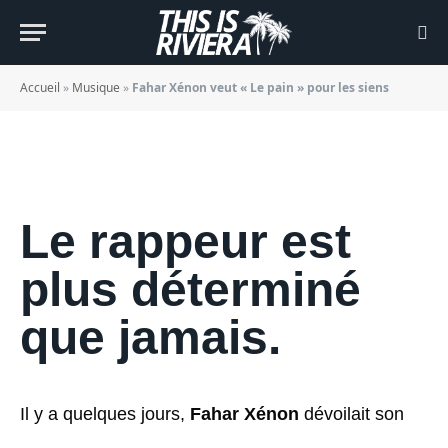
pour les siens
BY
JADE MORGANE BLOGGER
06/09/2022
Accueil
»
Musique
»
Fahar Xénon veut « Le pain » pour les siens
Le rappeur est
plus déterminé
que jamais.
Il y a quelques jours,
Fahar Xénon
dévoilait son