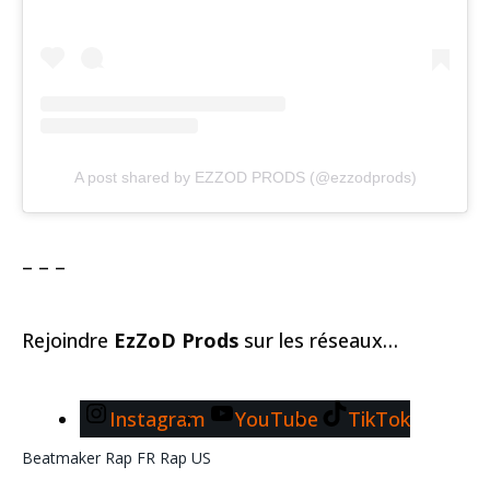
A post shared by EZZOD PRODS (@ezzodprods)
– – –
Rejoindre
EzZoD Prods
sur les réseaux…
Instagram
YouTube
TikTok
Beatmaker
Rap FR
Rap US