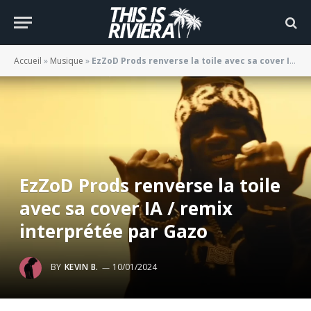
Accueil
»
Musique
»
EzZoD Prods renverse la toile avec sa cover IA / remix interprétée par Gazo
EzZoD Prods renverse la toile
avec sa cover IA / remix
interprétée par Gazo
BY
KEVIN B.
10/01/2024