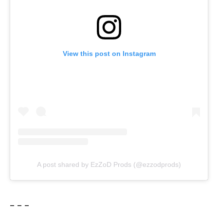
View this post on Instagram
A post shared by EzZoD Prods (@ezzodprods)
– – –