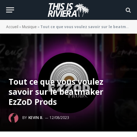
Accueil
»
Musique
»
Tout ce que vous voulez savoir sur le beatmaker EzZoD Prods
Tout ce que vous voulez
savoir sur le beatmaker
EzZoD Prods
BY
KEVIN B.
12/08/2023