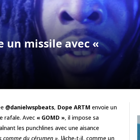
 un missile avec «
ée
@danielwspbeats
,
Dope ARTM
envoie un
e rafale. Avec
« GOMD »
, il impose sa
aînant les punchlines avec une aisance
lles comme du cérumen »
, lâche-t-il, comme un