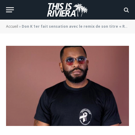
le remix de son titre « Reste »
BY
JADE MORGANE BLOGGER
13/01/2022
Accueil
»
Don K 1er fait sensation avec le remix de son titre « Reste »