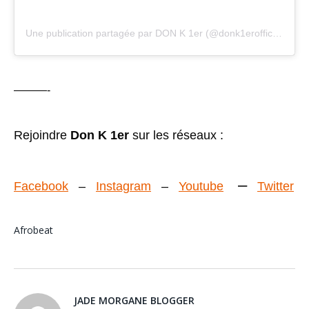
Une publication partagée par DON K 1er (@donk1erofficial)
———-
Rejoindre
Don K 1er
sur les réseaux :
–
Facebook
–
Instagram
–
Youtube
Twitter
Afrobeat
JADE MORGANE BLOGGER