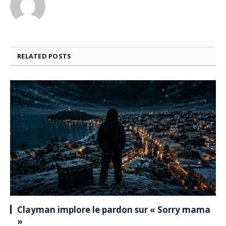
RELATED
POSTS
Clayman implore le pardon sur « Sorry mama
»