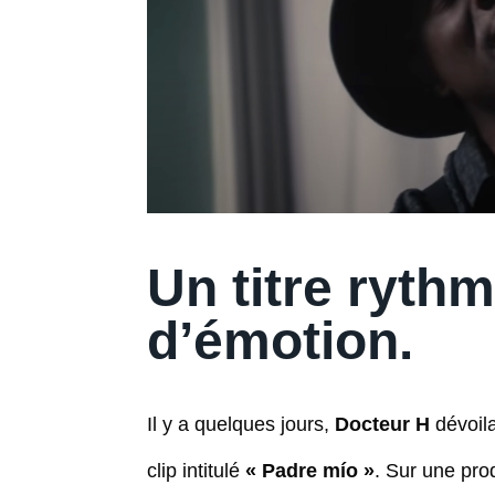
Un titre ryth
d’émotion.
Il y a quelques jours,
Docteur H
dévoil
clip intitulé
« Padre mío »
. Sur une pr