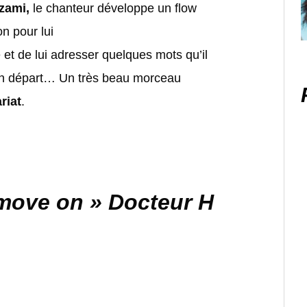
zami,
le chanteur développe un flow
n pour lui
t de lui adresser quelques mots qu’il
son départ… Un très beau morceau
riat
.
o move on » Docteur H