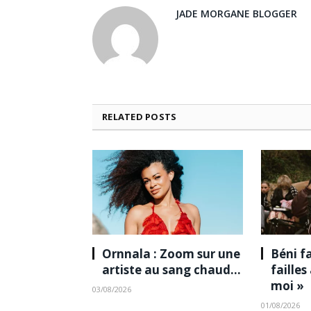
JADE MORGANE BLOGGER
RELATED
POSTS
Ornnala : Zoom sur une
Béni fa
artiste au sang chaud…
failles
moi »
03/08/2026
01/08/2026