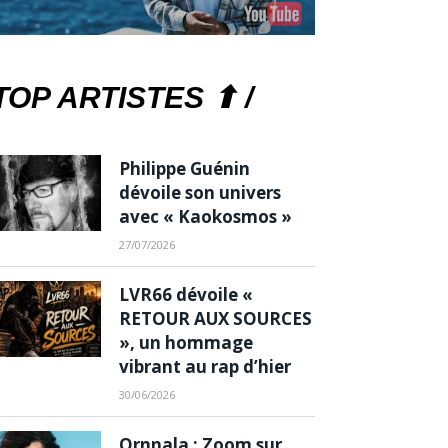
TOP ARTISTES ⬆ /
Philippe Guénin
dévoile son univers
avec « Kaokosmos »
27/07/2026
LVR66 dévoile «
RETOUR AUX SOURCES
», un hommage
vibrant au rap d’hier
30/06/2026
Ornnala : Zoom sur