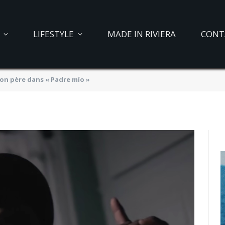
 hommage à son père
LIFESTYLE
MADE IN RIVIERA
CONT
o »
n père dans « Padre mío »
021