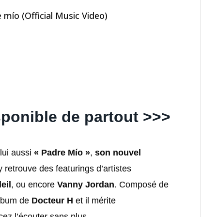
 mío (Official Music Video)
ponible de partout >>>
 lui aussi
« Padre Mío »
,
son nouvel
y retrouve des featurings d’artistes
eil
, ou encore
Vanny Jordan
. Composé de
 album de
Docteur H
et il mérite
ncez l’écouter sans plus