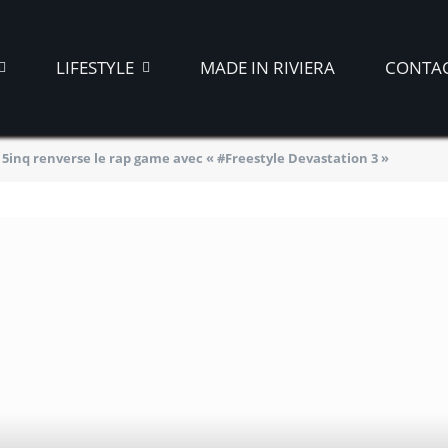
LIFESTYLE
MADE IN RIVIERA
CONTA
5inq renverse le rap game avec « #Freestyle Devastation 3 »