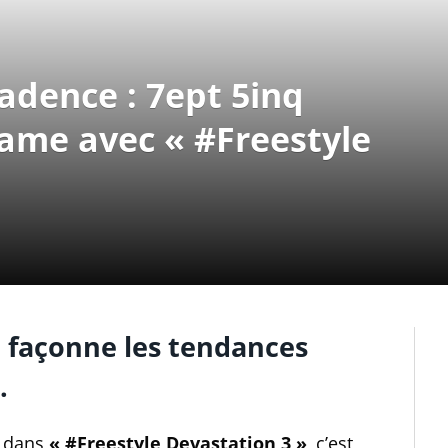
adence : 7ept 5inq
game avec « #Freestyle
i façonne les tendances
.
 dans
« #Freestyle Devastation 3 »
, c’est