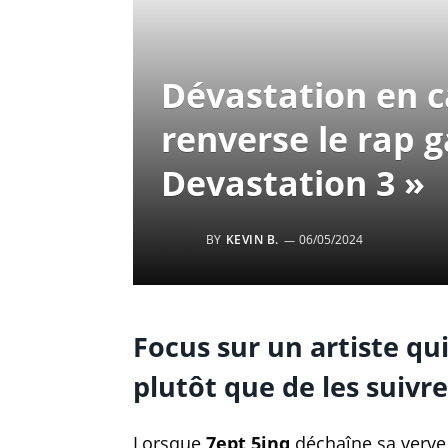
Dévastation en c
renverse le rap 
Devastation 3 »
BY
KEVIN B.
06/05/2024
Focus sur un artiste qu
plutôt que de les suivre
Lorsque
7ept 5inq
déchaîne sa verve