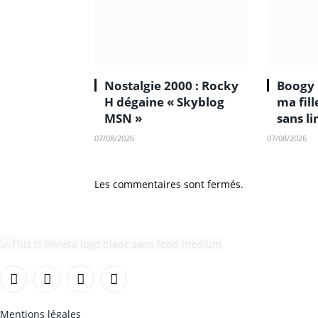
Nostalgie 2000 : Rocky
Boogy 
H dégaine « Skyblog
ma fil
MSN »
sans li
07/08/2026
07/08/2026
Les commentaires sont fermés.
Facebook
Instagram
TikTok
YouTube
Mentions légales