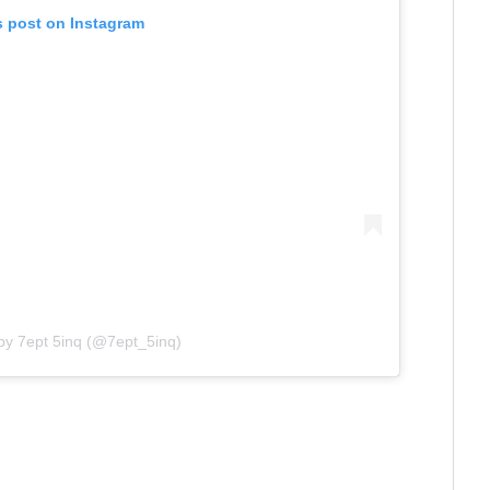
s post on Instagram
by 7ept 5inq (@7ept_5inq)