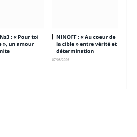
Ns3 : « Pour toi
NINOFF : « Au coeur de
le », un amour
la cible » entre vérité et
mite
détermination
07/08/2026