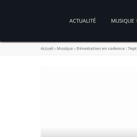
ACTUALITÉ
MUSIQUE
Accueil
»
Musique
»
Dévastation en cadence : 7ept 