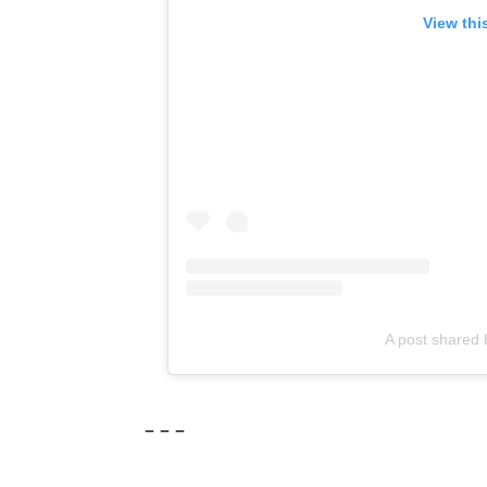
View thi
A post shared 
– – –