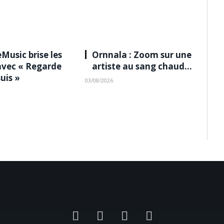
Music brise les
Ornnala : Zoom sur une
avec « Regarde
artiste au sang chaud…
suis »
03/08/2026
Facebook
Instagram
TikTok
YouTube