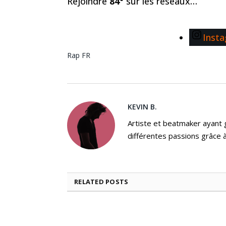
Rejoindre
84°
sur les réseaux…
Inst
Rap FR
KEVIN B.
Artiste et beatmaker ayant gr
différentes passions grâce à
RELATED
POSTS