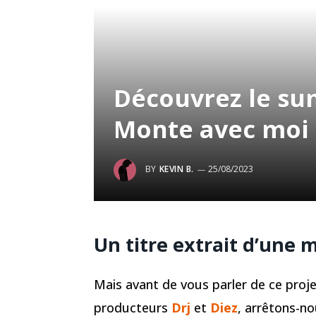
Découvrez le sum
Monte avec moi
BY
KEVIN B.
25/08/2023
Un titre extrait d’une 
Mais avant de vous parler de ce proje
producteurs
Drj
et
Diez
, arrêtons-no