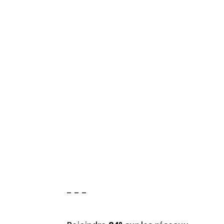
– – –