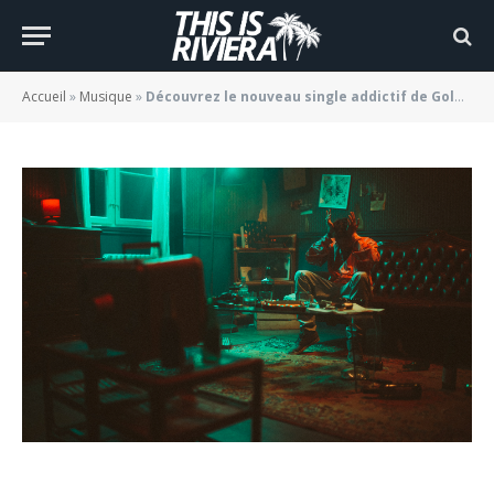
« Addicts »
BY
JADE MORGANE BLOGGER
21/06/2021
Accueil
»
Musique
»
Découvrez le nouveau single addictif de Goldencut « Addicts »