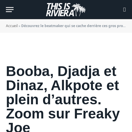
projets…
BY
JADE MORGANE BLOGGER
20/01/2022
Accueil
»
Découvrez le beatmaker qui se cache derrière ces gros projets…
Booba, Djadja et
Dinaz, Alkpote et
plein d’autres.
Zoom sur Freaky
Joe