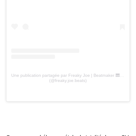
Une publication partagée par Freaky Joe | Beatmaker 🎹📀📀💿💎
(@freaky.joe.beats)