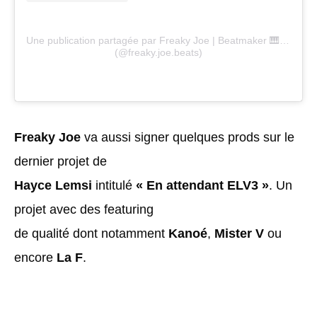
Une publication partagée par Freaky Joe | Beatmaker 🎹📀📀💿💎
(@freaky.joe.beats)
Freaky Joe
va aussi signer quelques prods sur le
dernier projet de
Hayce Lemsi
intitulé
« En attendant ELV3 »
. Un
projet avec des featuring
de qualité dont notamment
Kanoé
,
Mister V
ou
encore
La F
.