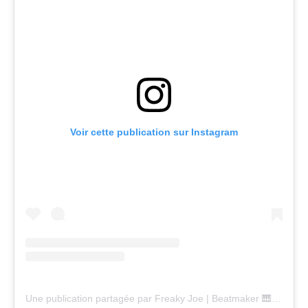
Voir cette publication sur Instagram
Une publication partagée par Freaky Joe | Beatmaker 🎹📀📀💿💎 (@freaky.joe.beats)