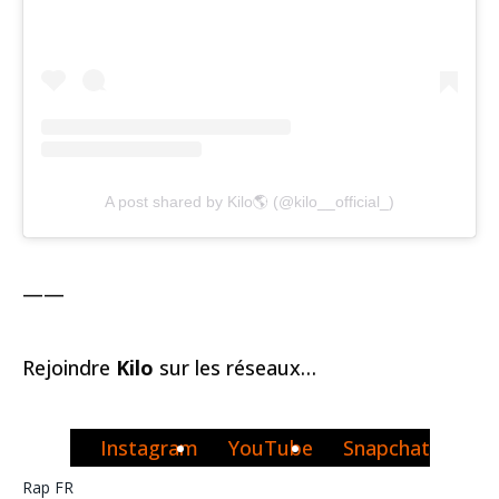
A post shared by Kilo🌎 (@kilo__official_)
——
Rejoindre
Kilo
sur les réseaux…
Instagram
YouTube
Snapchat
Rap FR