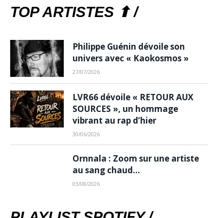
TOP ARTISTES ⬆ /
Philippe Guénin dévoile son
univers avec « Kaokosmos »
27/07/2026
LVR66 dévoile « RETOUR AUX
SOURCES », un hommage
vibrant au rap d’hier
30/06/2026
Ornnala : Zoom sur une artiste
au sang chaud…
03/08/2026
PLAYLIST SPOTIFY /