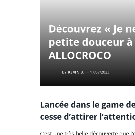
Découvrez « Je ne
petite douceur à 
ALLOCROCO
BY
KEVIN B.
17/07/2023
Lancée dans le game dep
cesse d’attirer l’atten
C’est une très belle découverte que l’