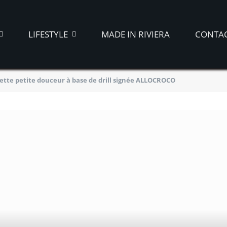
LIFESTYLE
MADE IN RIVIERA
CONTA
 cette petite douceur à base de drill signée ALLOCROCO