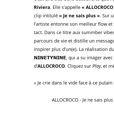
Riviera
. Elle s’appelle
« ALLOCROCO
clip intitulé
« Je ne sais plus »
. Sur 
l’artiste entonne son meilleur flow et
tact. Dans ce titre aux summber vibes
parcours de vie et distille un messag
inspirer plus d’un(e). La réalisation d
𝗡𝗜𝗡𝗘𝗧𝗬𝗡𝗜𝗡𝗘
, qui a su imager ave
d’
ALLOCROCO
. Cliquez sur
Play
, et 
« Je crie dans le vide face à ce put
ALLOCROCO - Je ne sais plus (