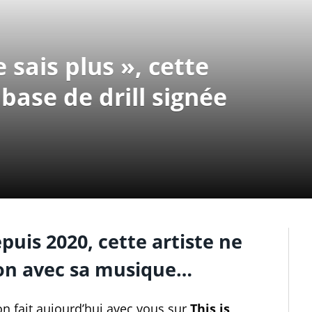
 sais plus », cette
base de drill signée
uis 2020, cette artiste ne
tion avec sa musique…
on fait aujourd’hui avec vous sur
This is