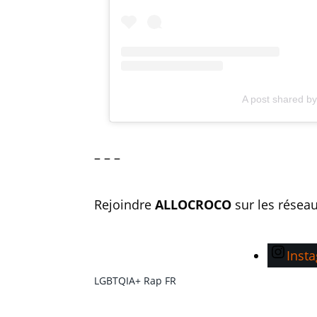
A post shared 
– – –
Rejoindre
ALLOCROCO
sur les résea
Inst
LGBTQIA+
Rap FR