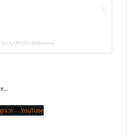
by ALL📞CROCO (@allocroco)
ux…
agram
YouTube