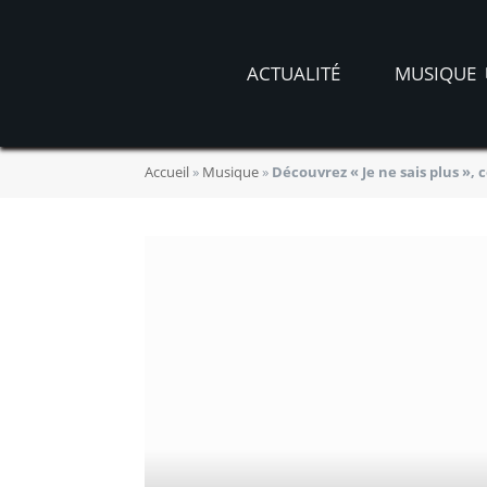
ACTUALITÉ
MUSIQUE
Accueil
»
Musique
»
Découvrez « Je ne sais plus »,