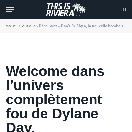
Dylane Dav
BY
JADE MORGANE BLOGGER
27/08/2022
Accueil
»
Musique
»
Découvrez « Don’t Be Shy », la nouvelle bombe signée Dylane Dav
Welcome dans
l’univers
complètement
fou de Dylane
Dav.