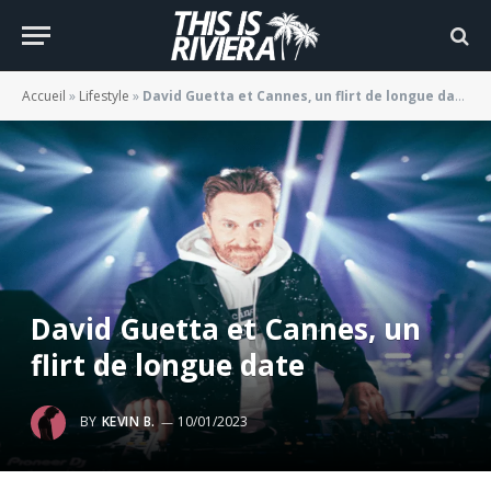
Accueil
»
Lifestyle
»
David Guetta et Cannes, un flirt de longue date
David Guetta et Cannes, un
flirt de longue date
BY
KEVIN B.
10/01/2023