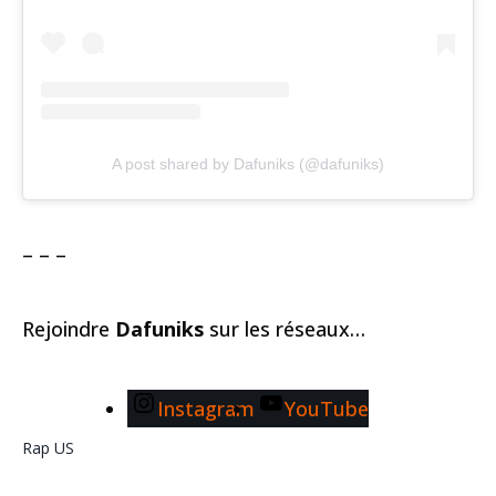
A post shared by Dafuniks (@dafuniks)
– – –
Rejoindre
Dafuniks
sur les réseaux…
Instagram
YouTube
Rap US