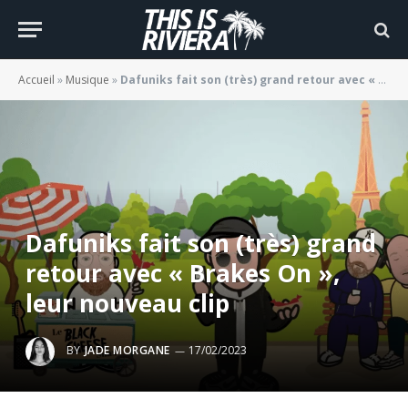
Accueil
»
Musique
»
Dafuniks fait son (très) grand retour avec « Brakes On », leur nouveau clip
Dafuniks fait son (très) grand
retour avec « Brakes On »,
leur nouveau clip
BY
JADE MORGANE
17/02/2023