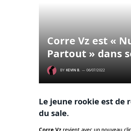
Corre Vz est « N
Partout » dans s
BY
KEVIN B.
06/07/2022
Le jeune rookie est de re
du sale.
Corre Vz
revient avec un nouveau clip