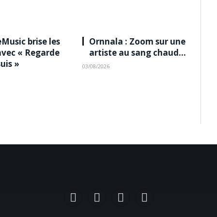
Music brise les
Ornnala : Zoom sur une
avec « Regarde
artiste au sang chaud…
suis »
03/08/2026
Facebook
Instagram
TikTok
YouTube