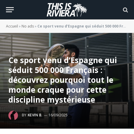
Accueil
»
No ads
»
Ce sport venu d’Espagne qui séduit 500 000 Français : découvrez pourquoi tout le monde craque pour cette discipline mystérieuse
Ce sport venu d’Espagne qui
séduit 500 000 Français :
découvrez pourquoi tout le
monde craque pour cette
discipline mystérieuse
BY
KEVIN B.
16/09/2025