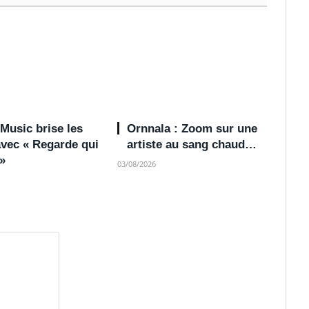
Music brise les
Ornnala : Zoom sur une
avec « Regarde qui
artiste au sang chaud…
 »
03/08/2026