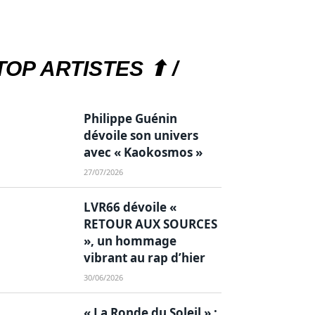
TOP ARTISTES ⬆ /
Philippe Guénin
dévoile son univers
avec « Kaokosmos »
27/07/2026
LVR66 dévoile «
RETOUR AUX SOURCES
», un hommage
vibrant au rap d’hier
30/06/2026
« La Ronde du Soleil » :