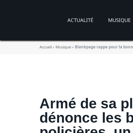
Blankpage rappe
ACTUALITÉ
MUSIQUE
dans « Normal »
Accueil
»
Musique
»
Blankpage rappe pour la bonn
BY
JADE MORGANE BLOGGER
24/02
Armé de sa pl
dénonce les 
policières, un