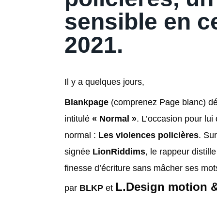
sensible en c
2021.
Il y a quelques jours,
Blankpage
(comprenez Page blanc) dévo
intitulé
« Normal »
. L’occasion pour lui 
normal :
Les violences policières
. Su
signée
LionRiddims
, le rappeur distill
finesse d’écriture sans mâcher ses mots
L.Design motion 
par
BLKP
et