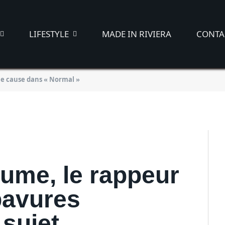
 pour la bonne cause
LIFESTYLE
MADE IN RIVIERA
CONTA
e cause dans « Normal »
/2021
ume, le rappeur
bavures
 sujet