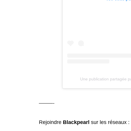
Une publication partagée pa
———-
Rejoindre
Blackpearl
sur les réseaux :