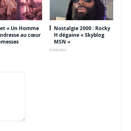
 et « Un Homme
Nostalgie 2000 : Rocky
tendresse au cœur
H dégaine « Skyblog
omesses
MSN »
07/08/2026