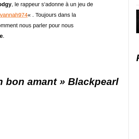
odgy
, le rappeur s’adonne à un jeu de
avannah974
« . Toujours dans la
omment nous parler pour nous
e
.
 un bon amant » Blackpearl