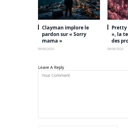
Clayman implore le
Pretty
pardon sur « Sorry
», la 
mama »
des pr
08/08/2026
08/08/2026
Leave A Reply