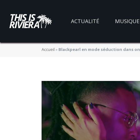
Blackpearl en m
ACTUALITÉ
MUSIQUE
nouveau clip « A
Accueil
»
Blackpearl en mode séduction dans on 
BY
JADE MORGANE BLOGGER
07/12/2