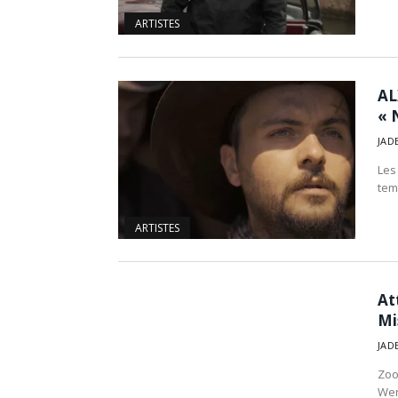
ARTISTES
AL
« 
JAD
Les
tem
ARTISTES
At
Mi
JAD
Zoo
Wen