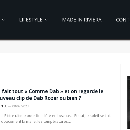
LIFESTYLE
MADE IN RIVIERA
CONT
 fait tout « Comme Dab » et on regarde le
uveau clip de Dab Rozer ou bien ?
IN B.
08/09/2023
t LE titre ultime pour finir l’été en beauté… Et oui, le soleil se fait
t doucement la malle, les températures…