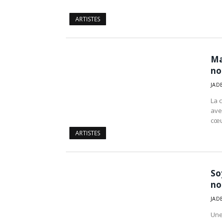
ARTISTES
Ma
no
JAD
La 
ave
cœu
ARTISTES
So
no
JAD
Une