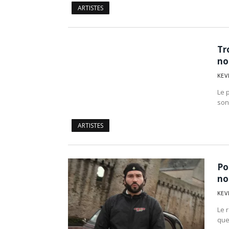
ARTISTES
Tr
no
KEV
Le 
son
ARTISTES
Po
no
KEV
Le 
que