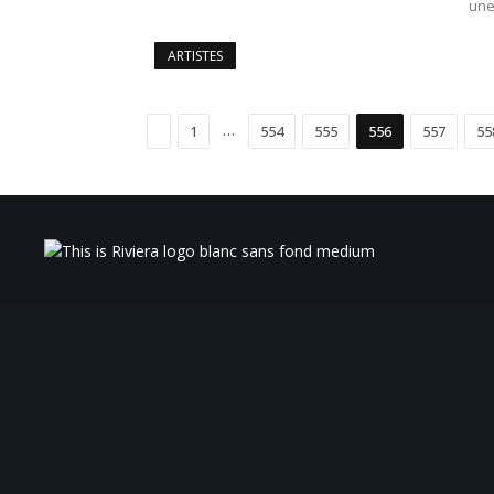
une
ARTISTES
Précédent
…
1
554
555
556
557
55