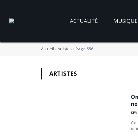
ACTUALITÉ
MUSIQUE
Accueil
»
Artistes
»
Page 556
ARTISTES
On
no
KEV
C’es
tou