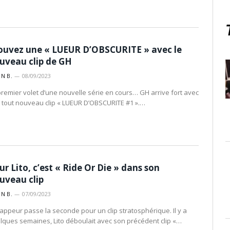
ouvez une « LUEUR D’OBSCURITE » avec le
uveau clip de GH
IN B.
08/09/2023
premier volet d’une nouvelle série en cours… GH arrive fort avec
 tout nouveau clip « LUEUR D’OBSCURITE #1 ».…
ur Lito, c’est « Ride Or Die » dans son
uveau clip
IN B.
07/09/2023
rappeur passe la seconde pour un clip stratosphérique. Il y a
lques semaines, Lito déboulait avec son précédent clip «…