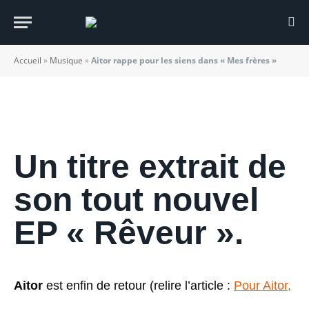
dans « Mes frères »
BY
JADE MORGANE BLOGGER
12/03/2021
Accueil
»
Musique
»
Aitor rappe pour les siens dans « Mes frères »
Un titre extrait de
son tout nouvel
EP « Rêveur ».
Aitor
est enfin de retour (relire l’article :
Pour Aitor,