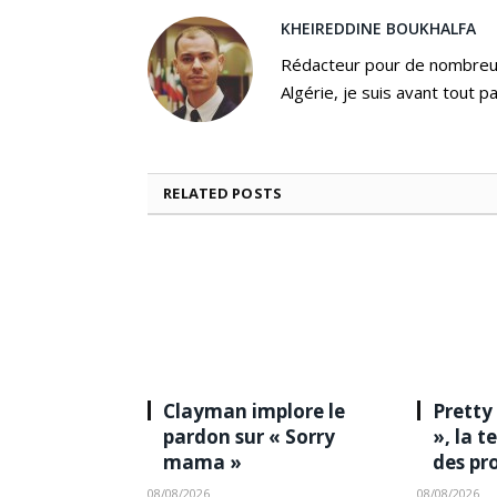
KHEIREDDINE BOUKHALFA
Rédacteur pour de nombreux
Algérie, je suis avant tout p
RELATED
POSTS
Clayman implore le
Pretty
pardon sur « Sorry
», la 
mama »
des pr
08/08/2026
08/08/2026