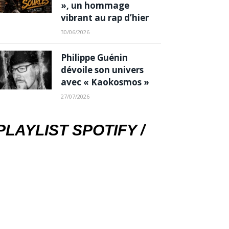
», un hommage
vibrant au rap d’hier
30/06/2026
Philippe Guénin
dévoile son univers
avec « Kaokosmos »
27/07/2026
PLAYLIST SPOTIFY /