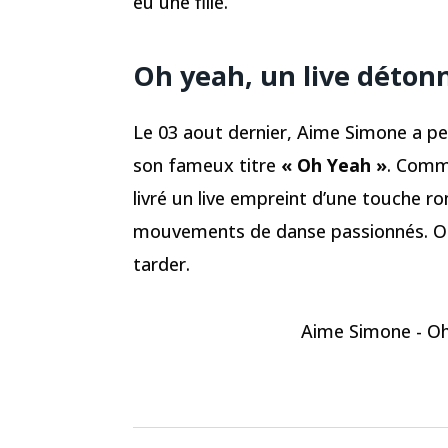
eu une fille.
Oh yeah, un live déton
Le 03 aout dernier, Aime Simone a p
son fameux titre
« Oh Yeah »
. Comme
livré un live empreint d’une touche 
mouvements de danse passionnés. On v
tarder.
Aime Simone - Oh