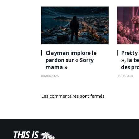
Clayman implore le
Pretty
pardon sur « Sorry
», la 
mama »
des pr
08/08/2026
08/08/2026
Les commentaires sont fermés.