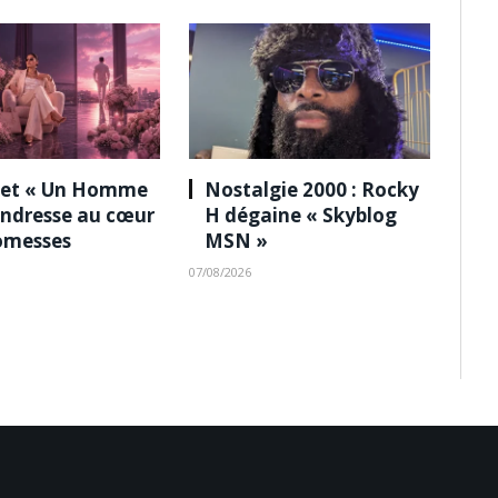
 et « Un Homme
Nostalgie 2000 : Rocky
tendresse au cœur
H dégaine « Skyblog
omesses
MSN »
07/08/2026