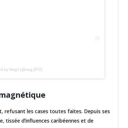
ed by NegJ (@neg.j972)
t magnétique
, refusant les cases toutes faites. Depuis ses
e, tissée d’influences caribéennes et de