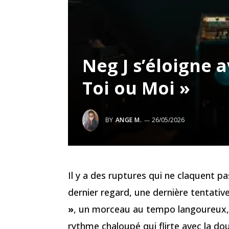
Neg J s’éloigne 
Toi ou Moi »
BY
ANGE M.
26/05/2026
Il y a des ruptures qui ne claquent p
dernier regard, une dernière tentativ
»
, un morceau au tempo langoureux,
rythme chaloupé qui flirte avec la do