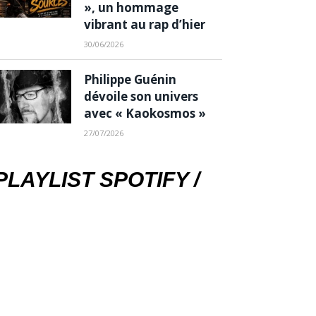
», un hommage
vibrant au rap d’hier
30/06/2026
Philippe Guénin
dévoile son univers
avec « Kaokosmos »
27/07/2026
PLAYLIST SPOTIFY /