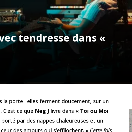
avec tendresse dans «
as la porte : elles ferment doucement, sur un
e. C’est ce que
Neg J
livre dans
« Toi ou Moi
 porté par des nappes chaleureuses et un
uceur des amours qui s’effilochent.
« Cette fois