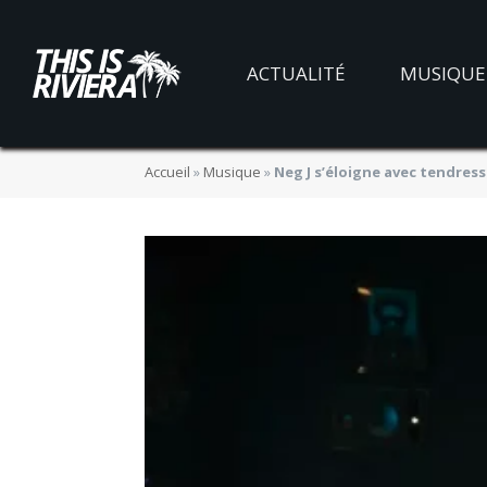
ACTUALITÉ
MUSIQUE
Accueil
»
Musique
»
Neg J s’éloigne avec tendress