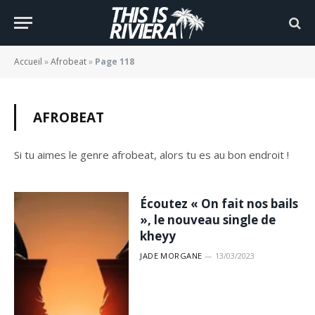
Accueil
»
Afrobeat
»
Page 118
AFROBEAT
Si tu aimes le genre afrobeat, alors tu es au bon endroit !
Écoutez « On fait nos bails
», le nouveau single de
kheyy
JADE MORGANE
13/03/2023