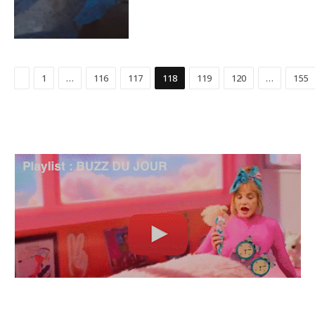
Précédent
1
…
116
117
118
119
120
…
155