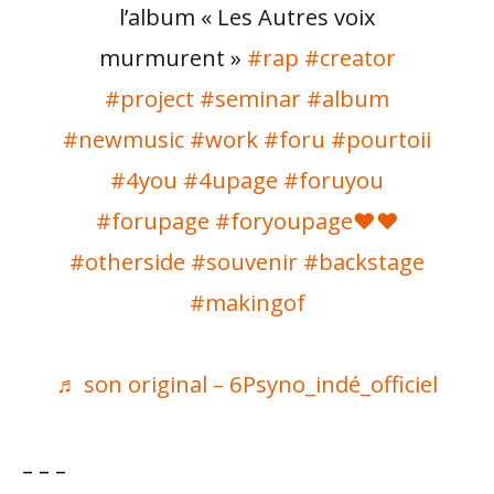
l’album « Les Autres voix
murmurent »
#rap
#creator
#project
#seminar
#album
#newmusic
#work
#foru
#pourtoii
#4you
#4upage
#foruyou
#forupage
#foryoupage❤️❤️
#otherside
#souvenir
#backstage
#makingof
♬ son original – 6Psyno_indé_officiel
– – –