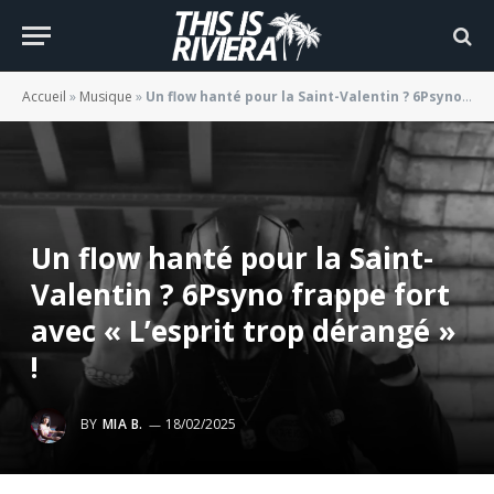
Accueil
»
Musique
»
Un flow hanté pour la Saint-Valentin ? 6Psyno frappe fort avec « L’esprit trop dérangé » !
Un flow hanté pour la Saint-
Valentin ? 6Psyno frappe fort
avec « L’esprit trop dérangé »
!
BY
MIA B.
18/02/2025