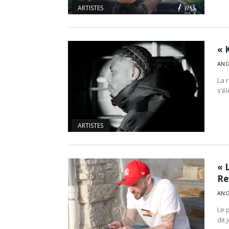
ARTISTES
« 
ANG
La r
s’él
ARTISTES
« 
Re
ANG
Le 
dit