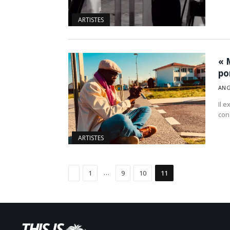
ARTISTES
« 
po
ANG
Il 
con
ARTISTES
Précédent
…
1
9
10
11