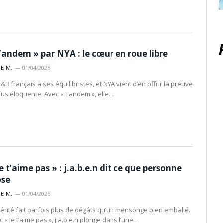
Tandem » par NYA : le cœur en roue libre
E M.
01/04/2026
&B français a ses équilibristes, et NYA vient d’en offrir la preuve
plus éloquente. Avec « Tandem », elle…
Je t’aime pas » : j.a.b.e.n dit ce que personne
ose
E M.
01/04/2026
vérité fait parfois plus de dégâts qu’un mensonge bien emballé.
 « Je t’aime pas », j.a.b.e.n plonge dans l’une…