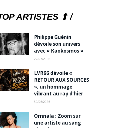
TOP ARTISTES ⬆ /
Philippe Guénin
dévoile son univers
avec « Kaokosmos »
27/07/2026
LVR66 dévoile «
RETOUR AUX SOURCES
», un hommage
vibrant au rap d’hier
30/06/2026
Ornnala : Zoom sur
une artiste au sang