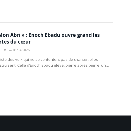
Mon Abri » : Enoch Ebadu ouvre grand les
rtes du cœur
E M.
01/04/2026
existe des voix qui ne se contentent pas de chanter, elles
struisent. Celle d’Enoch Ebadu élève, pierre après pierre, un…