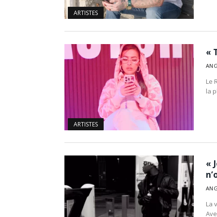
ARTISTES
« 
ANG
Le R
la 
ARTISTES
« 
n’
ANG
La 
Avec