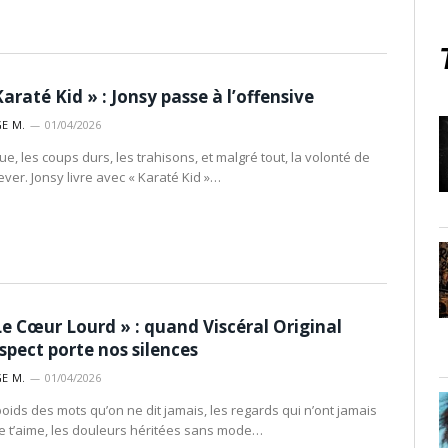
Karaté Kid » : Jonsy passe à l’offensive
E M.
01/04/2026
ue, les coups durs, les trahisons, et malgré tout, la volonté de
ever. Jonsy livre avec « Karaté Kid »…
Le Cœur Lourd » : quand Viscéral Original
spect porte nos silences
E M.
01/04/2026
poids des mots qu’on ne dit jamais, les regards qui n’ont jamais
 je t’aime, les douleurs héritées sans mode…