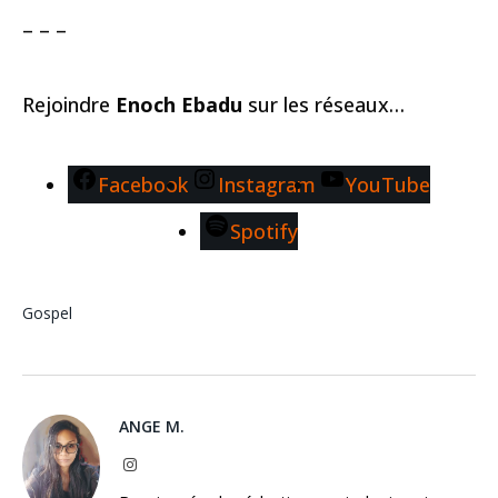
– – –
Rejoindre
Enoch Ebadu
sur les réseaux…
Facebook
Instagram
YouTube
Spotify
Gospel
ANGE M.
Instagram