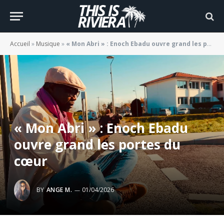
Accueil
»
Musique
»
« Mon Abri » : Enoch Ebadu ouvre grand les portes du cœur
« Mon Abri » : Enoch Ebadu
ouvre grand les portes du
cœur
BY
ANGE M.
01/04/2026