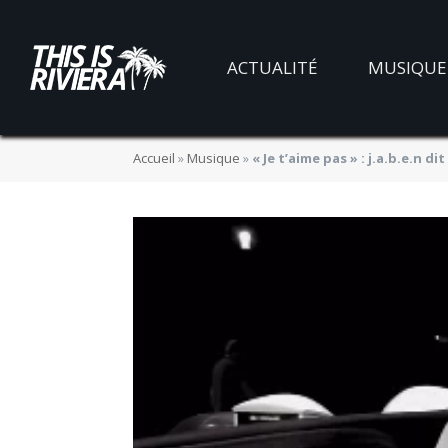
ACTUALITÉ
MUSIQUE
Accueil
»
Musique
»
« Je t’aime pas » : j.a.b.e.n d