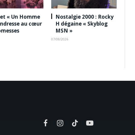
 et « Un Homme
Nostalgie 2000 : Rocky
tendresse au cœur
H dégaine « Skyblog
omesses
MSN »
07/08/2026
Facebook
Instagram
TikTok
YouTube