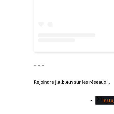
– – –
Rejoindre
j.a.b.e.n
sur les réseaux…
Inst