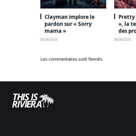
Clayman implore le
Pretty
pardon sur « Sorry
», la 
mama »
des pr
08/08/2026
08/08/2026
Les commentaires sont fermés.