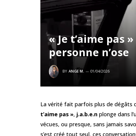
« Je t’aime pas » 
personne n’ose
BY
ANGE M.
01/04/2026
La vérité fait parfois plus de dégât
t’aime pas »
,
j.a.b.e.n
plonge dans l’
vécues, ou presque, sans jamais savo
s’est créé tout seul, ces conversati