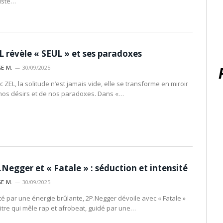
tiste…
L révèle « SEUL » et ses paradoxes
E M.
30/09/2025
 ZEL, la solitude n’est jamais vide, elle se transforme en miroir
nos désirs et de nos paradoxes. Dans «…
.Negger et « Fatale » : séduction et intensité
E M.
30/09/2025
té par une énergie brûlante, 2P.Negger dévoile avec « Fatale »
titre qui mêle rap et afrobeat, guidé par une…