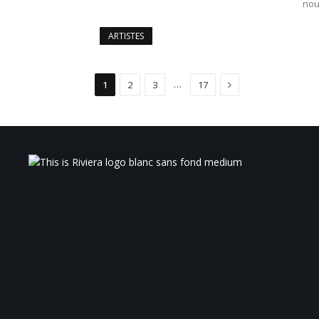
nou
ARTISTES
Suivant
…
1
2
3
17