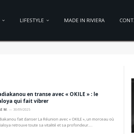
LIFESTYLE
MADE IN RIVIERA
CONT
diakanou en transe avec « OKILE » : le
loya qui fait vibrer
E M.
30/09/2025
iakanou fait danser La Réunion avec « OKILE », un morceau où
Maloya retrouve toute sa vitalité et sa profondeur.…