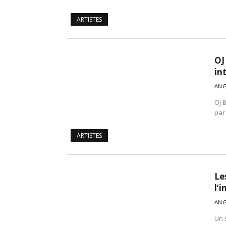
ARTISTES
OJ 
in
ANG
OJ 
par
ARTISTES
Le
l’
ANG
Un 