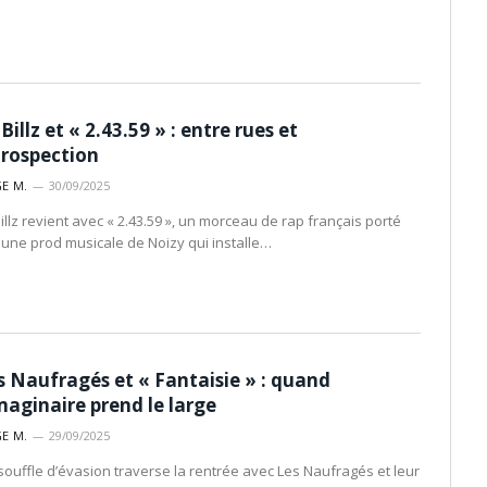
Billz et « 2.43.59 » : entre rues et
trospection
E M.
30/09/2025
Billz revient avec « 2.43.59 », un morceau de rap français porté
 une prod musicale de Noizy qui installe…
s Naufragés et « Fantaisie » : quand
imaginaire prend le large
E M.
29/09/2025
souffle d’évasion traverse la rentrée avec Les Naufragés et leur