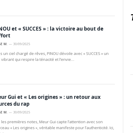
NOU et « SUCCES » : la victoire au bout de
ffort
E M.
30/09/2025
s un ciel chargé de rêves, PINOU dévoile avec « SUCCES » un
e vibrant qui respire la ténacité et l’envie…
ur Gui et « Les origines » : un retour aux
urces du rap
E M.
30/09/2025
 les premières notes, Meur Gui capte l’attention avec son
eau « Les origines », véritable manifeste pour l’authenticité. Ici,