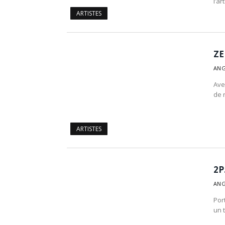
l’ar
ARTISTES
ZE
ANG
Avec
de 
ARTISTES
2P
ANG
Por
un 