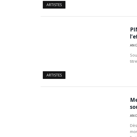
ARTISTES
PI
l’e
ANG
Sou
titr
ARTISTES
Me
so
ANG
Dès
morc