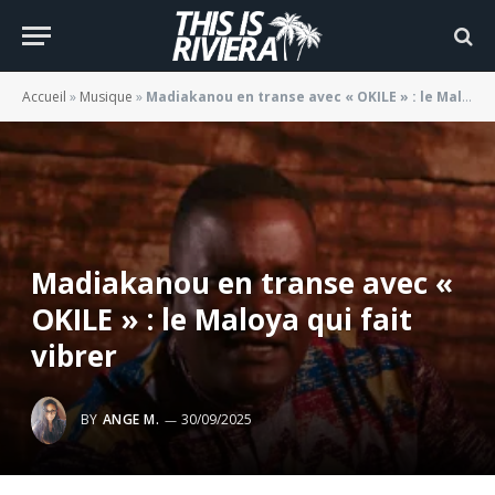
Accueil
»
Musique
»
Madiakanou en transe avec « OKILE » : le Maloya qui fait vibrer
Madiakanou en transe avec «
OKILE » : le Maloya qui fait
vibrer
BY
ANGE M.
30/09/2025