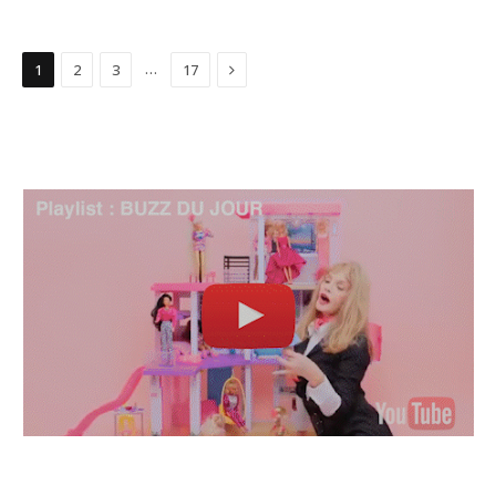
Suivant
…
1
2
3
17