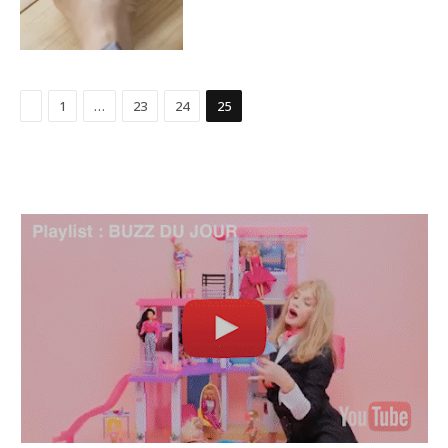
Précédent
1
…
23
24
25